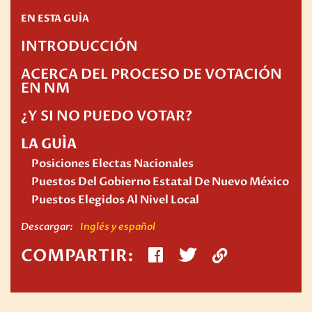
EN ESTA GUÍA
INTRODUCCIÓN
ACERCA DEL PROCESO DE VOTACIÓN
EN NM
¿Y SI NO PUEDO VOTAR?
LA GUÍA
Posiciones Electas Nacionales
Puestos Del Gobierno Estatal De Nuevo México
Puestos Elegidos Al Nivel Local
Descargar:
Inglés y español
SHARE
SHARE
Copiar
COMPARTIR
:
ON
ON
enlace
TWITTER
FACEBOOK