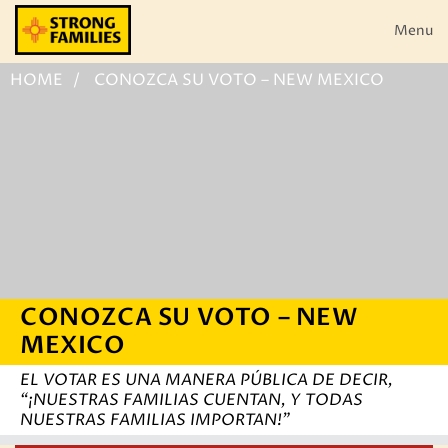
Skip
to
Menu
content
HOME
CONOZCA SU VOTO – NEW MEXICO
CONOZCA SU VOTO – NEW
MEXICO
EL VOTAR ES UNA MANERA PÚBLICA DE DECIR,
“¡NUESTRAS FAMILIAS CUENTAN, Y TODAS
NUESTRAS FAMILIAS IMPORTAN!”